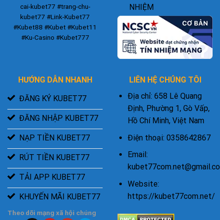
cai-kubet77 #trang-chu-
NHIỆM
kubet77 #Link-Kubet77
#Kubet88 #Kubet #Kubet11
#Ku-Casino #Kubet777
HƯỚNG DẪN NHANH
LIÊN HỆ CHÚNG TÔI
Địa chỉ: 658 Lê Quang
ĐĂNG KÝ KUBET77
Định, Phường 1, Gò Vấp,
ĐĂNG NHẬP KUBET77
Hồ Chí Minh, Việt Nam
Điện thoại: 0358642867
NẠP TIỀN KUBET77
Email:
RÚT TIỀN KUBET77
kubet77com.net@gmail.c
TẢI APP KUBET77
Website:
https://kubet77com.net/
KHUYẾN MÃI KUBET77
Theo dõi mạng xã hội chúng