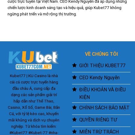
cược trực tuyến tại Việt Nam. CEO Kendy Nguyễn đã áp dụng những
chiến lược kinh doanh sáng tạo và hiệu quả, giúp Kubet77 không
ngừng phát triển và mở rộng thị trường.
VỀ CHÚNG TÔI
GIỚI THIỆU KUBET77
Kubet77
| KU Casino là nhà
CEO Kendy Nguyễn
cái cá cược trực tuyến hàng
đầu châu Á, cung cấp đa
ĐIỀU KHOẢN VÀ ĐIỀU
dạng các sản phẩm giải trí
KIỆN
hấp dẫn như Thể Thao,
Casino, Xổ Số, Game Bài, Bắn
CHÍNH SÁCH BẢO MẬT
Cá, với tỷ lệ kèo cao, khuyến
QUYỀN RIÊNG TƯ
mãi khủng và dịch vụ chuyên
nghiệp. Từ khóa tìm kiếm:
MIỄN TRỪ TRÁCH
#Kubet77 #Kubet-77 #nha-