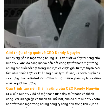
Giới thiệu tổng quát về CEO Kendy Nguyễn
Kendy Nguyễn
là một trong những CEO trẻ tuổi và đầy tài năng của
Kubet77. Anh đã sáng lập và dẫn dắt công ty trở thành một trong
những tên tuổi nổi bật trong lĩnh vực cá cược giải trí trực tuyến. Với
tầm nhìn chiến lược và khả năng quản lý xuất sắc, Kendy Nguyễn đã
xây dựng nhà cái Kubet 77 trở thành một thương hiệu uy tín và được
nhiều người tin tưởng.
Quá trình tạo nên thành công của CEO Kendy Nguyễn
CEO của Kubet77 đã có một hành trình đầy thử thách và thành
công. Với sự nghiệp và thành tựu nổi bật, anh đã đưa Kubet77com
net trở thành một trong những công ty hàng đầu trong lĩnh vực cá