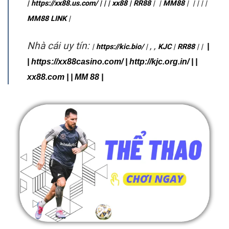
|
https://xx88.us.com/
| | |
xx88
|
RR88
| |
MM88
| | | | |
MM88 LINK
|
Nhà cái uy tín:
|
|
https://kic.bio/
| , ,
KJC
|
RR88
| |
|
https://xx88casino.com/
|
http://kjc.org.in/
| |
xx88.com
| |
MM 88
|