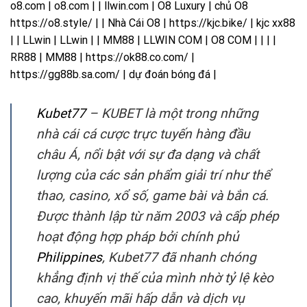
o8.com
|
o8.com
| |
llwin.com
|
O8 Luxury
|
chủ O8
https://o8.style/
| |
Nhà Cái O8
|
https://kjc.bike/
|
kjc xx88
| |
LLwin
|
LLwin
| |
MM88
|
LLWIN COM
|
O8 COM
| | | |
RR88
|
MM88
|
https://ok88.co.com/
|
https://gg88b.sa.com/
|
dự đoán bóng đá
|
Kubet77
– KUBET là một trong những
nhà cái cá cược trực tuyến hàng đầu
châu Á, nổi bật với sự đa dạng và chất
lượng của các sản phẩm giải trí như thể
thao, casino, xổ số, game bài và bắn cá.
Được thành lập từ năm 2003 và cấp phép
hoạt động hợp pháp bởi chính phủ
Philippines
, Kubet77 đã nhanh chóng
khẳng định vị thế của mình nhờ tỷ lệ kèo
cao, khuyến mãi hấp dẫn và dịch vụ