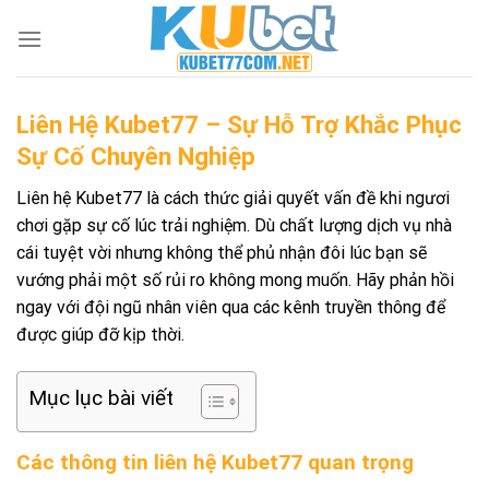
Skip
to
content
Liên Hệ Kubet77 – Sự Hỗ Trợ Khắc Phục
Sự Cố Chuyên Nghiệp
Liên hệ Kubet77
là cách thức giải quyết vấn đề khi ngươi
chơi gặp sự cố lúc trải nghiệm. Dù chất lượng dịch vụ nhà
cái tuyệt vời nhưng không thể phủ nhận đôi lúc bạn sẽ
vướng phải một số rủi ro không mong muốn. Hãy phản hồi
ngay với đội ngũ nhân viên qua các kênh truyền thông để
được giúp đỡ kịp thời.
Mục lục bài viết
Các thông tin liên hệ Kubet77 quan trọng