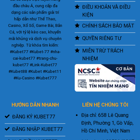
đầu châu Á, cung cấp đa
ĐIỀU KHOẢN VÀ ĐIỀU
dạng các sản phẩm giải trí
KIỆN
hấp dẫn như Thể Thao,
Casino, Xổ Số, Game Bài, Bắn
CHÍNH SÁCH BẢO MẬT
Cá, với tỷ lệ kèo cao, khuyến
QUYỀN RIÊNG TƯ
mãi khủng và dịch vụ chuyên
nghiệp. Từ khóa tìm kiếm:
MIỄN TRỪ TRÁCH
#Kubet77 #Kubet-77 #nha-
cai-kubet77 #trang-chu-
NHIỆM
kubet77 #Link-Kubet77
#Kubet88 #Kubet #Kubet11
#Ku-Casino #Kubet777
HƯỚNG DẪN NHANH
LIÊN HỆ CHÚNG TÔI
Địa chỉ: 658 Lê Quang
ĐĂNG KÝ KUBET77
Định, Phường 1, Gò Vấp,
ĐĂNG NHẬP KUBET77
Hồ Chí Minh, Việt Nam