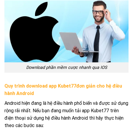
Download phần mềm cược nhanh qua IOS
Quy trình download app Kubet77đơn giản cho hệ điều
hành Android
Android hiện đang là hệ điều hành phổ biến và được sử dụng
rộng rãi nhất. Nếu bạn đang muốn tải app Kubet77 trên
điện thoại sử dụng hệ điều hành Android thì hãy thực hiện
theo các bước sau: