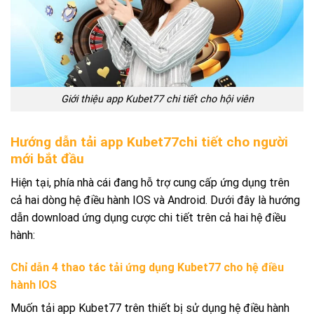
Giới thiệu app Kubet77 chi tiết cho hội viên
Hướng dẫn tải app Kubet77chi tiết cho người
mới bắt đầu
Hiện tại, phía nhà cái đang hỗ trợ cung cấp ứng dụng trên
cả hai dòng hệ điều hành IOS và Android. Dưới đây là hướng
dẫn download ứng dụng cược chi tiết trên cả hai hệ điều
hành:
Chỉ dẫn 4 thao tác tải ứng dụng Kubet77 cho hệ điều
hành IOS
Muốn tải app Kubet77 trên thiết bị sử dụng hệ điều hành