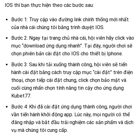
IOS thì bạn thực hiện theo các bước sau:
Bước 1: Truy cập vào đường link chính thống mới nhất
của nhà cái chúng tôi bằng trình duyệt IOS.
Bước 2: Ngay tại trang chủ nhà cái, hội viên hãy click vào
mục “download ứng dụng nhanh”. Tại đây, người chơi sẽ
chọn phiên bản cài đặt cho IOS cho thiết bị Iphone.
Bước 3: Sau khi tải xuống thành công, hội viên sẽ tiến
hành cài đặt bằng cách truy cập mục “cài đặt” trên điện
thoại, chọn tiếp cài đặt chung, click chọn bảo mật và
cuối cùng nhấn chọn tính năng tin cậy cho ứng dụng
Kubet77.
Bước 4: Khi đã cài đặt ứng dụng thành công, người chơi
vần tiến hành khởi động app. Lúc này, mọi người có thể
đăng nhập và bắt đầu trải nghiệm các sản phẩm và dịch
vụ mà chúng tôi cung cấp.