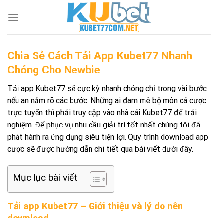
Skip
to
content
Chia Sẻ Cách Tải App Kubet77 Nhanh
Chóng Cho Newbie
Tải app Kubet77 sẽ cực kỳ nhanh chóng chỉ trong vài bước
nếu an nắm rõ các bước. Những ai đam mê bộ môn cá cược
trực tuyến thì phải truy cập vào nhà cái Kubet77 để trải
nghiệm. Để phục vụ nhu cầu giải trí tốt nhất chúng tôi đã
phát hành ra ứng dụng siêu tiện lợi. Quy trình download app
cược sẽ được hướng dẫn chi tiết qua bài viết dưới đây.
Mục lục bài viết
Tải app Kubet77 – Giới thiệu và lý do nên
download