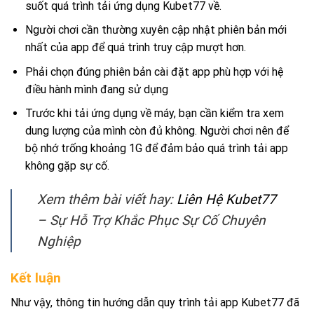
suốt quá trình tải ứng dụng Kubet77 về.
Người chơi cần thường xuyên cập nhật phiên bản mới
nhất của app để quá trình truy cập mượt hơn.
Phải chọn đúng phiên bản cài đặt app phù hợp với hệ
điều hành mình đang sử dụng
Trước khi tải ứng dụng về máy, bạn cần kiểm tra xem
dung lượng của mình còn đủ không. Người chơi nên để
bộ nhớ trống khoảng 1G để đảm bảo quá trình tải app
không gặp sự cố.
Xem thêm bài viết hay:
Liên Hệ Kubet77
– Sự Hỗ Trợ Khắc Phục Sự Cố Chuyên
Nghiệp
Kết luận
Như vậy, thông tin hướng dẫn quy trình tải app Kubet77 đã