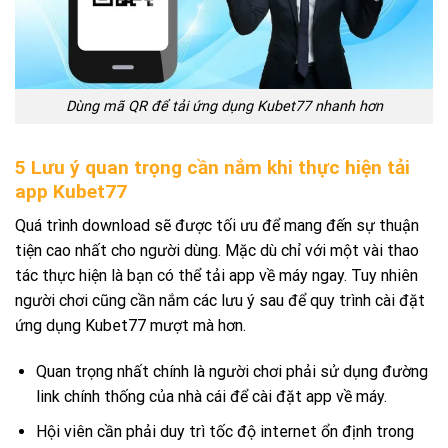
Dùng mã QR để tải ứng dụng Kubet77 nhanh hơn
5 Lưu ý quan trọng cần nắm khi thực hiện tải
app Kubet77
Quá trình download sẽ được tối ưu để mang đến sự thuận
tiện cao nhất cho người dùng. Mặc dù chỉ với một vài thao
tác thực hiện là bạn có thể tải app về máy ngay. Tuy nhiên
người chơi cũng cần nắm các lưu ý sau để quy trình cài đặt
ứng dụng Kubet77 mượt mà hơn.
Quan trọng nhất chính là người chơi phải sử dụng đường
link chính thống của nhà cái để cài đặt app về máy.
Hội viên cần phải duy trì tốc độ internet ổn định trong