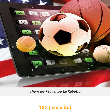
Tham gia kèo tài xỉu tại Kubet77
1X2 ( châu Âu)