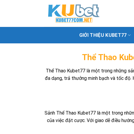
Skip
to
content
GIỚI THIỆU KUBET77
Thể Thao Kub
Thể Thao Kubet77
là một trong những sản
đa dạng, trả thưởng minh bạch và tốc độ. 
Sảnh Thể Thao Kubet77 là một trong những
của việc đặt cược. Với giao dễ điều hướ