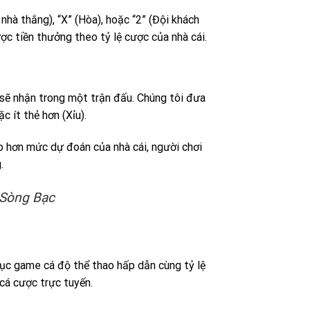
nhà thắng), “X” (Hòa), hoặc “2” (Đội khách
c tiền thưởng theo tỷ lệ cược của nhà cái.
 sẽ nhận trong một trận đấu. Chúng tôi đưa
c ít thẻ hơn (Xỉu).
o hơn mức dự đoán của nhà cái, người chơi
.
 Sòng Bạc
mục game cá độ thể thao hấp dẫn cùng tỷ lệ
 cá cược trực tuyến.