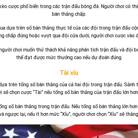
 kèo cược phổ biến trong các trận đấu bóng đá. Người chơi có th
bàn thắng chấp.
ua dựa trên số bàn thắng thực tế của các đội trong trận đấu cộ
ng chấp đúng hoặc vượt qua đội cửa dưới, người chơi cược vào đ
người chơi muốn thử thách khả năng phân tích trận đấu và đội bón
thể đạt được mức thưởng cao nếu dự đoán đúng.
Tài xỉu
dựa trên tổng số bàn thắng của cả hai đội trong trận đấu. Sảnh 
 sẽ chọn cược “Tài” nếu tổng số bàn thắng của trận đấu lớn hơn 
ổng số bàn thắng trong trận đấu. Nếu tổng số bàn thắng lớn hơn 
và ngược lại, nếu ít hơn mức “Xỉu”, người chơi chọn “Xỉu” sẽ thắng