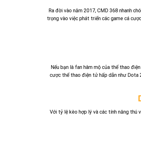
Ra đời vào năm 2017, CMD 368 nhanh chón
trọng vào việc phát triển các game cá cượ
Nếu bạn là fan hâm mộ của thể thao điện 
cược thể thao điện tử hấp dẫn như Dota 2
Với tỷ lệ kèo hợp lý và các tính năng thú 