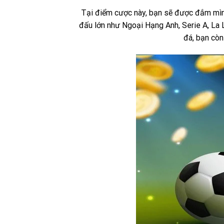
Tại điểm cược này, bạn sẽ được đắm mình 
đấu lớn như Ngoại Hạng Anh, Serie A, La 
đá, bạn còn