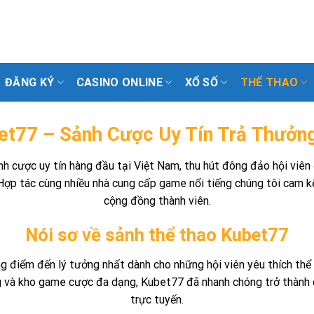
ĐĂNG KÝ
CASINO ONLINE
XỔ SỐ
THỂ THAO
et77 – Sảnh Cược Uy Tín Trả Thưởn
h cược uy tín hàng đầu tại Việt Nam, thu hút đông đảo hội viê
Hợp tác cùng nhiều nhà cung cấp game nổi tiếng chúng tôi cam k
cộng đồng thành viên.
Nói sơ về sảnh thể thao Kubet77
 điểm đến lý tưởng nhất dành cho những hội viên yêu thích thể 
ng và kho game cược đa dạng, Kubet77 đã nhanh chóng trở thành 
trực tuyến.