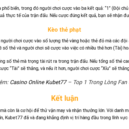
 phổ biến, trong đó người chơi cược vào ba kết quả: “1” (Đội chủ 
uả thực tế của trận đấu. Nếu cược đúng kết quả, bạn sẽ nhận đượ
Kèo thẻ phạt
 người chơi cược vào số lượng thẻ vàng hoặc thẻ đỏ mà các đội
số thẻ và người chơi sẽ cược vào việc có nhiều thẻ hơn (Tài) hoặ
g số thẻ mà trọng tài rút ra trong trận đấu. Nếu tổng số thẻ ca
cược “Tài” sẽ thắng, và nếu ít hơn, người chơi cược “Xỉu” sẽ thắng
hêm:
Casino Online Kubet77
– Top 1 Trong Lòng Fan
Kết luận
í mà còn là cơ hội để thử vận may và nhận thưởng lớn. Với danh 
n, Kubet77 đã và đang khẳng định vị trí hàng đầu trong lĩnh vực