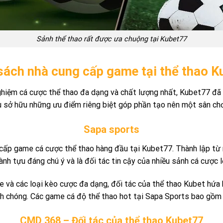
Sảnh thể thao rất được ưa chuộng tại Kubet77
sách nhà cung cấp game tại thể thao K
ghiệm cá cược thể thao đa dạng và chất lượng nhất, Kubet77 đã 
u sở hữu những ưu điểm riêng biệt góp phần tạo nên một sân ch
Sapa sports
 cấp game cá cược thể thao hàng đầu tại Kubet77. Thành lập từ
ành tựu đáng chú ý và là đối tác tin cậy của nhiều sảnh cá cược l
e và các loại kèo cược đa dạng, đối tác của thể thao Kubet hứa 
nh chóng. Các game cá độ thể thao hot tại Sapa Sports bao gồm 
CMD 368 – Đối tác của thể thao Kubet77