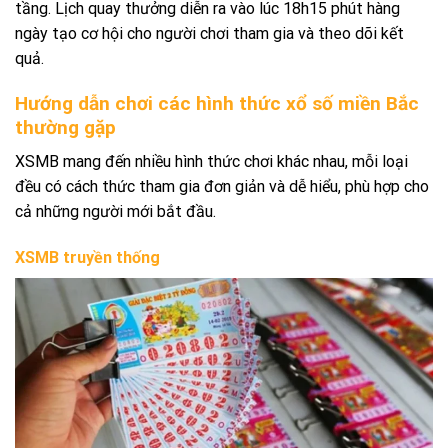
tầng. Lịch quay thưởng diễn ra vào lúc 18h15 phút hàng
ngày tạo cơ hội cho người chơi tham gia và theo dõi kết
quả.
Hướng dẫn chơi các hình thức xổ số miền Bắc
thường gặp
XSMB mang đến nhiều hình thức chơi khác nhau, mỗi loại
đều có cách thức tham gia đơn giản và dễ hiểu, phù hợp cho
cả những người mới bắt đầu.
XSMB truyền thống