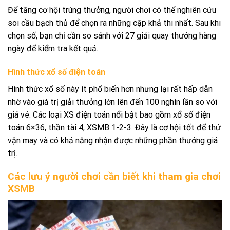
Để tăng cơ hội trúng thưởng, người chơi có thể nghiên cứu
soi cầu bạch thủ để chọn ra những cặp khả thi nhất. Sau khi
chọn số, bạn chỉ cần so sánh với 27 giải quay thưởng hàng
ngày để kiểm tra kết quả.
Hình thức xổ số điện toán
Hình thức xổ số này ít phổ biến hơn nhưng lại rất hấp dẫn
nhờ vào giá trị giải thưởng lớn lên đến 100 nghìn lần so với
giá vé. Các loại XS điện toán nổi bật bao gồm xổ số điện
toán 6×36, thần tài 4, XSMB 1-2-3. Đây là cơ hội tốt để thử
vận may và có khả năng nhận được những phần thưởng giá
trị.
Các lưu ý người chơi cần biết khi tham gia chơi
XSMB