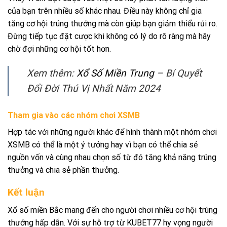
của bạn trên nhiều số khác nhau. Điều này không chỉ gia
tăng cơ hội trúng thưởng mà còn giúp bạn giảm thiểu rủi ro.
Đừng tiếp tục đặt cược khi không có lý do rõ ràng mà hãy
chờ đợi những cơ hội tốt hơn.
Xem thêm:
Xổ Số Miền Trung
– Bí Quyết
Đổi Đời Thú Vị Nhất Năm 2024
Tham gia vào các nhóm chơi XSMB
Hợp tác với những người khác để hình thành một nhóm chơi
XSMB có thể là một ý tưởng hay vì bạn có thể chia sẻ
nguồn vốn và cùng nhau chọn số từ đó tăng khả năng trúng
thưởng và chia sẻ phần thưởng.
Kết luận
Xổ số miền Bắc mang đến cho người chơi nhiều cơ hội trúng
thưởng hấp dẫn. Với sự hỗ trợ từ KUBET77 hy vọng người