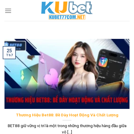
Skip
to
content
25
Th7
Thương Hiệu Bet88: Bề Dày Hoạt Động Và Chất Lượng
BET88 giữ vững vị trí là một trong những thương hiệu hàng đầu giữa
vô [...]