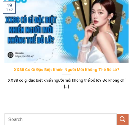
19
Th7
XX88 Có Gì Đặc Biệt Khiến Người Mới Không Thể Bỏ Lỡ?
XX88 có gì đặc biệt khiến người mới không thể bỏ lỡ? Đó không chỉ
[...]