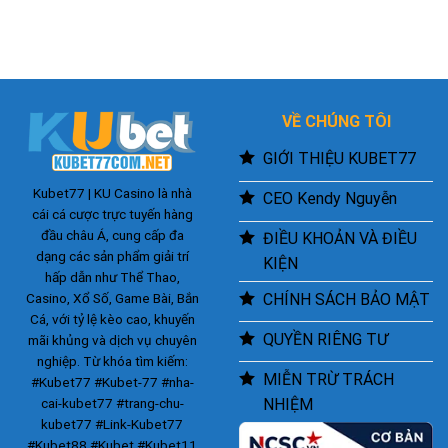
Lượng
Có
Cao
Gì
Thủ
Đặc
Tin
Biệt
Dùng?
Khiến
Người
Mới
VỀ CHÚNG TÔI
Không
Thể
GIỚI THIỆU KUBET77
Bỏ
Lỡ?
Kubet77
| KU Casino là nhà
CEO Kendy Nguyễn
cái cá cược trực tuyến hàng
đầu châu Á, cung cấp đa
ĐIỀU KHOẢN VÀ ĐIỀU
dạng các sản phẩm giải trí
KIỆN
hấp dẫn như Thể Thao,
Casino, Xổ Số, Game Bài, Bắn
CHÍNH SÁCH BẢO MẬT
Cá, với tỷ lệ kèo cao, khuyến
QUYỀN RIÊNG TƯ
mãi khủng và dịch vụ chuyên
nghiệp. Từ khóa tìm kiếm:
MIỄN TRỪ TRÁCH
#Kubet77 #Kubet-77 #nha-
cai-kubet77 #trang-chu-
NHIỆM
kubet77 #Link-Kubet77
#Kubet88 #Kubet #Kubet11