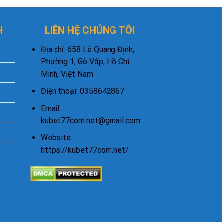
Khiến
Người
Mới
H
LIÊN HỆ CHÚNG TÔI
Không
Thể
Địa chỉ: 658 Lê Quang Định,
Bỏ
Lỡ?
Phường 1, Gò Vấp, Hồ Chí
Minh, Việt Nam
Điện thoại: 0358642867
Email:
kubet77com.net@gmail.com
Website:
https://kubet77com.net/