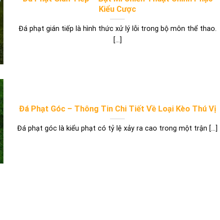
Kiểu Cược
Đá phạt gián tiếp là hình thức xử lý lỗi trong bộ môn thể thao.
[...]
Đá Phạt Góc – Thông Tin Chi Tiết Về Loại Kèo Thú Vị
Đá phạt góc là kiểu phạt có tỷ lệ xảy ra cao trong một trận [...]