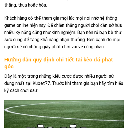
thắng, thua hoặc hòa.
Khách hàng có thể tham gia mọi lúc mọi nơi nhờ hệ thống
game online hiện nay. Để chiến thắng người chơi cần sở hữu
nhiều kỹ năng cũng như kinh nghiệm. Bạn nên rủ bạn bè thử
sức cùng để tăng khả năng nhận thưởng. Bên cạnh đó mọi
người sẽ có những giây phút chơi vui vẻ cùng nhau.
Hướng dẫn quy định chi tiết tại kèo đá phạt
góc
Đây là một trong những kiểu cược được nhiều người sử
dụng nhất tại Kubet77. Trước khi tham gia bạn hãy tìm hiểu
kỹ cách chơi sau: