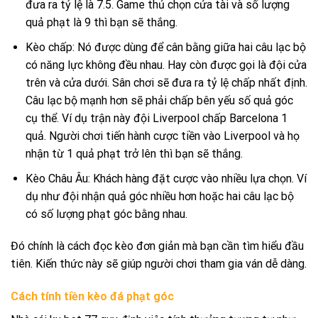
đưa ra tỷ lệ là 7.5. Game thủ chọn cửa tài và số lượng
quả phạt là 9 thì bạn sẽ thắng.
Kèo chấp: Nó được dùng để cân bằng giữa hai câu lạc bộ
có năng lực không đều nhau. Hay còn được gọi là đội cửa
trên và cửa dưới. Sân chơi sẽ đưa ra tỷ lệ chấp nhất định.
Câu lạc bộ mạnh hơn sẽ phải chấp bên yếu số quả góc
cụ thể. Ví dụ trận này đội Liverpool chấp Barcelona 1
quả. Người chơi tiến hành cược tiền vào Liverpool và họ
nhận từ 1 quả phạt trở lên thì bạn sẽ thắng.
Kèo Châu Âu: Khách hàng đặt cược vào nhiều lựa chọn. Ví
dụ như đội nhận quả góc nhiều hơn hoặc hai câu lạc bộ
có số lượng phạt góc bằng nhau.
Đó chính là cách đọc kèo đơn giản mà bạn cần tìm hiểu đầu
tiên. Kiến thức này sẽ giúp người chơi tham gia ván dễ dàng.
Cách tính tiền kèo đá phạt góc