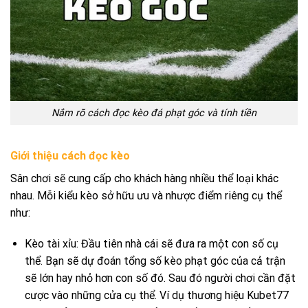
Nắm rõ cách đọc kèo đá phạt góc và tính tiền
Giới thiệu cách đọc kèo
Sân chơi sẽ cung cấp cho khách hàng nhiều thể loại khác
nhau. Mỗi kiểu kèo sở hữu ưu và nhược điểm riêng cụ thể
như:
Kèo tài xỉu: Đầu tiên nhà cái sẽ đưa ra một con số cụ
thể. Bạn sẽ dự đoán tổng số kèo phạt góc của cả trận
sẽ lớn hay nhỏ hơn con số đó. Sau đó người chơi cần đặt
cược vào những cửa cụ thể. Ví dụ thương hiệu Kubet77