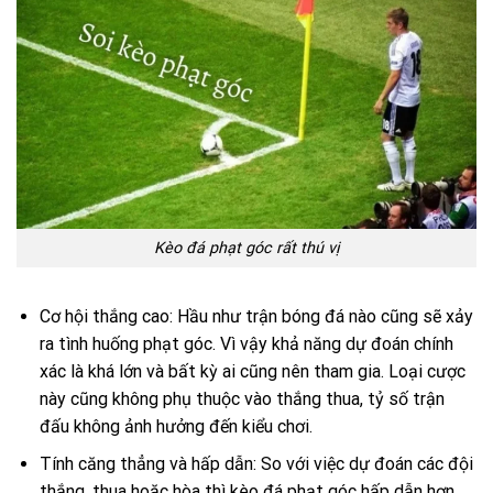
Kèo đá phạt góc rất thú vị
Cơ hội thắng cao: Hầu như trận bóng đá nào cũng sẽ xảy
ra tình huống phạt góc. Vì vậy khả năng dự đoán chính
xác là khá lớn và bất kỳ ai cũng nên tham gia. Loại cược
này cũng không phụ thuộc vào thắng thua, tỷ số trận
đấu không ảnh hưởng đến kiểu chơi.
Tính căng thẳng và hấp dẫn: So với việc dự đoán các đội
thắng, thua hoặc hòa thì kèo đá phạt góc hấp dẫn hơn