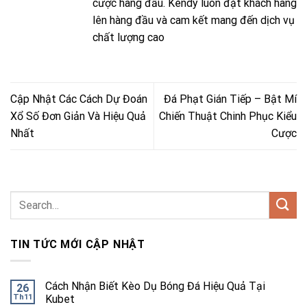
cược hàng đầu. Kendy luôn đặt khách hàng
lên hàng đầu và cam kết mang đến dịch vụ
chất lượng cao
Cập Nhật Các Cách Dự Đoán
Đá Phạt Gián Tiếp – Bật Mí
Xổ Số Đơn Giản Và Hiệu Quả
Chiến Thuật Chinh Phục Kiểu
Nhất
Cược
TIN TỨC MỚI CẬP NHẬT
Cách Nhận Biết Kèo Dụ Bóng Đá Hiệu Quả Tại
26
Th11
Kubet