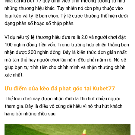
Nhà cái
ku bet 77
quy định việc tính thưởng tương tự như
những thương hiệu khác. Tuy nhiên nó còn phụ thuộc vào
loại kèo và tỷ lệ bạn chọn. Tỷ lệ cược thường thể hiện dưới
dạng phân số hoặc số thập phân.
Ví dụ nếu tỷ lệ thương hiệu đưa ra là 2.0 và người chơi đặt
100 nghìn đồng tiền vốn. Trong trường hợp chiến thắng bạn
nhận được 200 nghìn đồng. Đây là kiến thức đơn giản nhất
mà tân thủ hay người chơi lâu năm đều phải nắm rõ. Nó sẽ
giúp bạn tự tính tiền cho chính mình và nhận thưởng chính
xác nhất.
Ưu điểm của kèo đá phạt góc tại Kubet77
Thể loại chơi này được nhận định là thu hút nhiều người
tham gia. Đây là điều vô cùng dễ hiểu vì nó thu hút khách
hàng bởi những điều sau: