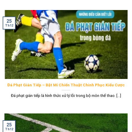
25
Th12
Đá Phạt Gián Tiếp – Bật Mí Chiến Thuật Chinh Phục Kiểu Cược
Đá phạt gián tiếp là hình thức xử lý lỗi trong bộ môn thể thao. [...]
25
Th12